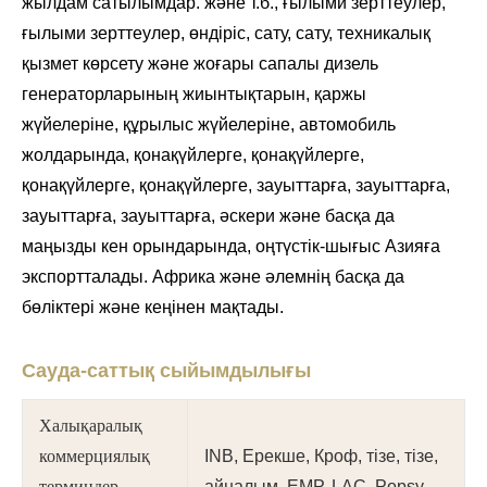
жылдам сатылымдар. және т.б., ғылыми зерттеулер,
ғылыми зерттеулер, өндіріс, сату, сату, техникалық
қызмет көрсету және жоғары сапалы дизель
генераторларының жиынтықтарын, қаржы
жүйелеріне, құрылыс жүйелеріне, автомобиль
жолдарында, қонақүйлерге, қонақүйлерге,
қонақүйлерге, қонақүйлерге, зауыттарға, зауыттарға,
зауыттарға, зауыттарға, әскери және басқа да
маңызды кен орындарында, оңтүстік-шығыс Азияға
экспортталады. Африка және әлемнің басқа да
бөліктері және кеңінен мақтады.
Сауда-саттық сыйымдылығы
Халықаралық
коммерциялық
INB, Ерекше, Кроф, тізе, тізе,
терминдер
айналым, EMP, LAC, Popsy