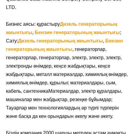
LTD.
Бизнес аясы: құрастыру
Дизель генераторының
жиынтығы
,
Бензин генераторының жиынтығы
;
Сату:
Дизель генераторының жиынтығы
,
Бензин
генераторының жиынтығы
, генераторлар,
генераторлар, генераторлар, электр, электр, электр,
электронды өнімдер, кеңсе жабдықтары, кеңсе
жабдықтары, металл материалдар, химиялық өнімдер,
химиялық өнімдер, құрылыс материалдары, сым,
кабель, сантехника
Материалдар, электр құралдары,
машиналар мен жабдықтар, резеңке бұйымдар;
Тауарлар мен технологиялардың әр түрлі түрлерін
және басқа да кен орындарын әкелу және әкету.
Біздің компания 2000 шаршы метрден астам аумақты