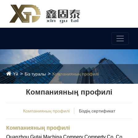
Тіл
Үй
Біз туралы
Компанияның профилі
Компанияның профилі
Компанияның профилі
Біздің сертификат
Компанияның профилі
Quanzhou Gutai Machina Compery Comperty Co. Co.,