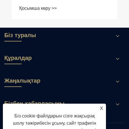
Қосымша көру >>
Біз туралы
Құралдар
Жаңалықтар
Бізбен хабарласыңы
X
Біз cookie файлдарын сізге жақсырақ
шолу тәжірибесін ұсыну, сайт трафигін