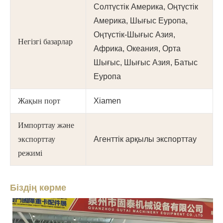
Солтүстік Америка, Оңтүстік
Америка, Шығыс Еуропа,
Оңтүстік-Шығыс Азия,
Негізгі базарлар
Африка, Океания, Орта
Шығыс, Шығыс Азия, Батыс
Еуропа
Жақын порт
Xiamen
Импорттау және
экспорттау
Агенттік арқылы экспорттау
режимі
Біздің көрме