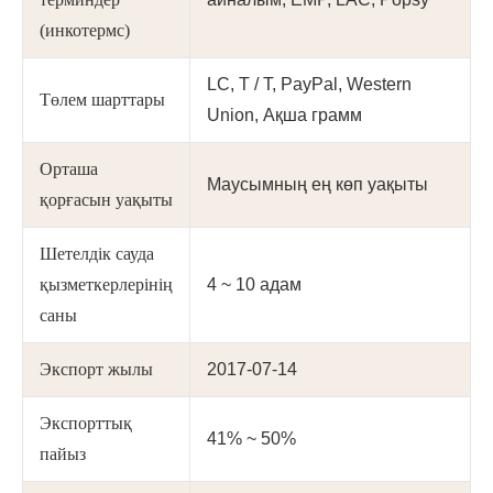
(инкотермс)
LC, T / T, PayPal, Western
Төлем шарттары
Union, Ақша грамм
Орташа
Маусымның ең көп уақыты
қорғасын уақыты
Шетелдік сауда
қызметкерлерінің
4 ~ 10 адам
саны
Экспорт жылы
2017-07-14
Экспорттық
41% ~ 50%
пайыз