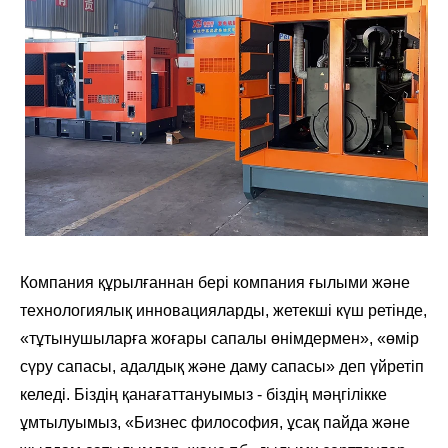
Компания құрылғаннан бері компания ғылыми және
технологиялық инновацияларды, жетекші күш ретінде,
«тұтынушыларға жоғары сапалы өнімдермен», «өмір
сүру сапасы, адалдық және даму сапасы» деп үйретіп
келеді. Біздің қанағаттануымыз - біздің мәңгілікке
ұмтылуымыз, «Бизнес философия, ұсақ пайда және