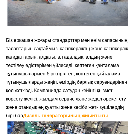
Біз әрқашан жоғары стандарттар мен өнім сапасының
талаптарын сақтаймыз, кәсіпкерліктің және кәсіпкерлік
қағидаттарын, алдағы, ал адалдық, алдың және
тестілеу әдістерімен үйлеседі, көптеген қайталама
тұтынушылармен біріктірілген, көптеген қайталама
тұтынушыларды жеңіп, өмірдің барлық серуендерінен
қол жеткізді. Компанияда сатудан кейінгі қызмет
көрсету желісі, жылдам сервис және жедел әрекет ету
және отандық ең қуатты және кәсіби жеткізушілердің
бірі бар
Дизель генераторының жиынтығы
.