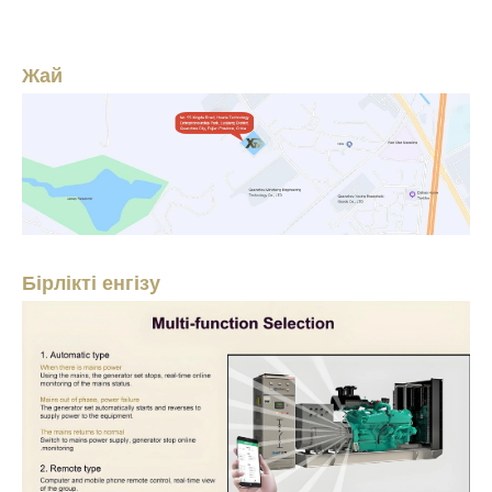
Жай
Бірлікті енгізу