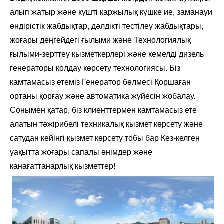
алып жатыр және күшті қаржылық күшке ие, заманауи
өндірістік жабдықтар, дәлдікті тестілеу жабдықтары,
жоғары деңгейдегі ғылыми және Технологиялық
ғылыми-зерттеу қызметкерлері және кемелді дизель
генераторы қолдау көрсету технологиясы. Біз
қамтамасыз етеміз Генератор бөлмесі Қоршаған
ортаны қорғау және автоматика жүйесін жобалау.
Сонымен қатар, біз клиенттермен қамтамасыз ете
алатын тәжірибелі техникалық қызмет көрсету және
сатудан кейінгі қызмет көрсету тобы бар Кез-келген
уақытта жоғары сапалы өнімдер және
қанағаттанарлық қызметтер!